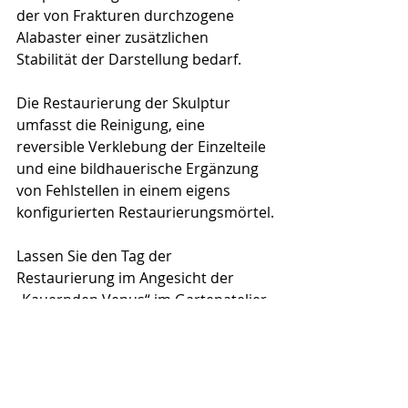
der von Frakturen durchzogene 
Alabaster einer zusätzlichen 
Stabilität der Darstellung bedarf. 
Die Restaurierung der Skulptur 
umfasst die Reinigung, eine 
reversible Verklebung der Einzelteile 
und eine bildhauerische Ergänzung 
von Fehlstellen in einem eigens 
konfigurierten Restaurierungsmörtel.
Lassen Sie den Tag der 
Restaurierung im Angesicht der 
„Kauernden Venus“ im Gartenatelier 
von Dr. Diplom-Restaurator Wanja 
Wedekind bei einem Aperitif und 
einer italienischen Salsiccia oder 
vegetarischen Kleinigkeiten 