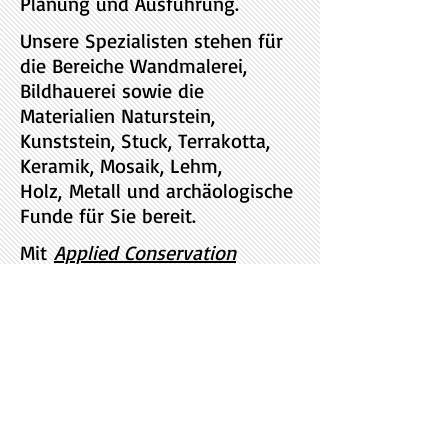
Planung und Ausführung.
Unsere Spezialisten stehen für
die Bereiche Wandmalerei,
Bildhauerei sowie die
Materialien Naturstein,
Kunststein, Stuck, Terrakotta,
Keramik, Mosaik, Lehm,
Holz, Metall und archäologische
Funde für Sie bereit.
Mit
Applied Conservation
Science
(ACS)
und im
Verband
der Restauratoren e.V.
(VDR)
beteiligen wir uns an
Forschungsprojekten und
Kongressen. Hierbei sehen wir
uns dem Prinzip "best practice"
und des lebenslangen Lernens