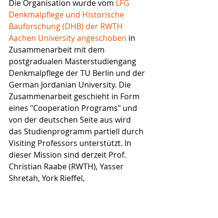
Die Organisation wurde vom 
LFG 
Denkmalpflege und Historische 
Bauforschung (DHB) der RWTH 
Aachen University angeschoben
 in 
Zusammenarbeit mit dem 
postgradualen Masterstudiengang 
Denkmalpflege der TU Berlin und der 
German Jordanian University. Die 
Zusammenarbeit geschieht in Form 
eines "Cooperation Programs" und 
von der deutschen Seite aus wird 
das Studienprogramm partiell durch 
Visiting Professors unterstützt. In 
dieser Mission sind derzeit Prof. 
Christian Raabe (RWTH), Yasser 
Shretah, York Rieffel, 
Amtsrestaurator in Berlin und Wanja 
Wedekind vor Ort um in workshops 
und Intensivkursen restauratorische 