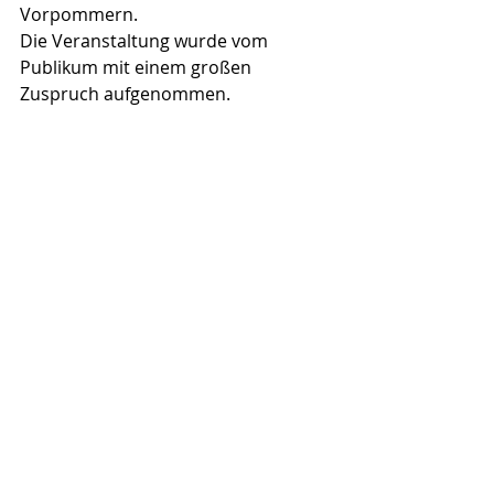
Vorpommern.
Die Veranstaltung wurde vom 
Publikum mit einem großen 
Zuspruch aufgenommen. 
Eine Folgeveranstaltung zur 
Kartierung in der Denkmalpflege und 
Restaurierung ist in 
Zusammenarbeit mit der Focus 
GmbH und dem Landesdenkmalamt 
Berlin bereits in Planung.
Aktuelle Beiträge
Alle ansehen